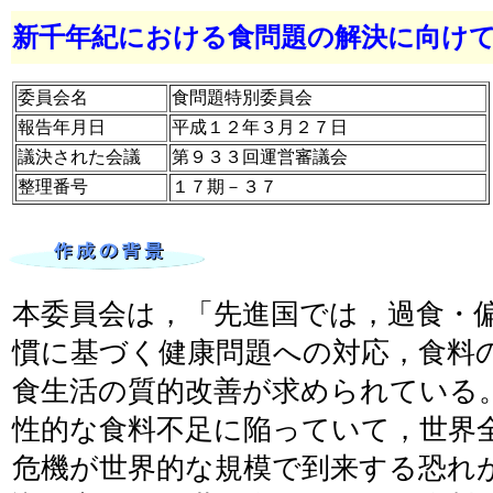
新千年紀における食問題の解決に向け
委員会名
食問題特別委員会
報告年月日
平成１２年３月２７日
議決された会議
第９３３回運営審議会
整理番号
１７期－３７
本委員会は，「先進国では，過食・
慣に基づく健康問題への対応，食料
食生活の質的改善が求められている
性的な食料不足に陥っていて，世界
危機が世界的な規模で到来する恐れ